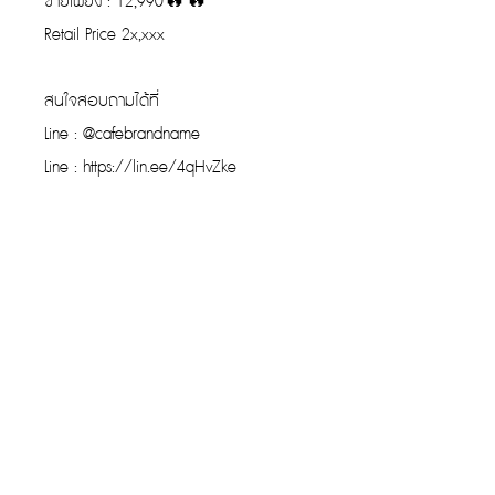
ขายเพียง : 12,990🔥🔥
Retail Price 2x,xxx
สนใจสอบถามได้ที่
Line : @cafebrandname
Line : https://lin.ee/4qHvZke
รับประกันของแท้
Cafebrandname ให้ความสำคัญกับสินค้
าแท้
มีผู้เชี่ยวชาญตรวจสอบสินค้าทุกชิ้นก่อนนำ
ขาย
รับประกันสินค้าแบรนด์เนมแท้แน่นอน