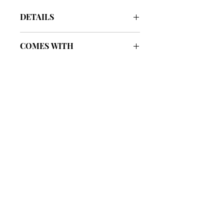
DETAILS
Color
Noir / Étoupe
COMES WITH
Size
85
Box
Included
Year
2018
Cloth Bag
Included
Receipt
Included
รับประกันของแท้
Cafebrandname ให้ความสำคัญกับสินค้
าแท้
มีผู้เชี่ยวชาญตรวจสอบสินค้าทุกชิ้นก่อนนำ
ขาย
รับประกันสินค้าแบรนด์เนมแท้แน่นอน
การรับซื้อที่ยอดเยี่ยม