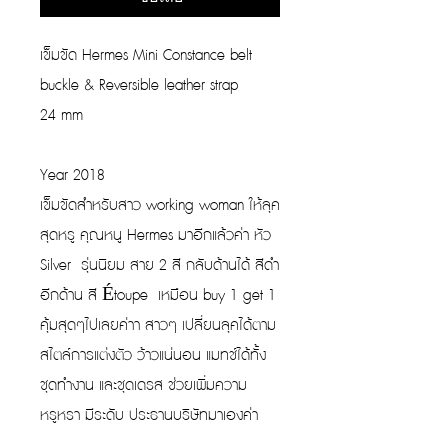
เข็มขัด Hermes Mini Constance belt
buckle & Reversible leather strap
24 mm
Year 2018
เข็มขัดสำหรับสาว working woman ให้ลุค
สุดหรู คุณหนู Hermes มาอีกแล้วค่า หัว
Silver รุ่นนิยม สาย 2 สี กลับด้านได้ สีดำ
อีกด้าน สี Étoupe เหมือน buy 1 get 1
คุ้มสุดๆไปเลยค่าา สาวๆ เปลี่ยนลุคได้ตาม
สไตล์การแต่งตัว ว้าวแน่นอน แมทช์ได้ทั้ง
ชุดทำงาน และชุดเดรส ช่วยเพิ่มความ
หรูหรา มีระดับ ประธานบริษัทมาเองค่า