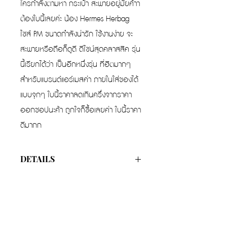
ใครกำลังตามหา กระเป๋า สะพายอยู่มั้ยค้าา
ต้องใบนี้เลยค่ะ น้อง Hermes Herbag
ไซส์ PM ขนาดกำลังน่ารัก ใช้งานง่าย จะ
สะพายหรือถือก็ดูดี ดีไซน์สุดคลาสสิค รุ่น
นี้เรียกได้ว่า เป็นอีกหนึ่งรุ่น ที่ฮิตมากๆ
สำหรับแบรนด์แอร์เมสค่า ภายในใส่ของได้
แบบจุกๆ ใบนี้ราคาลดเกินครึ่งจากราคา
ออกชอปนะค้า ถูกใจก็ซื้อเลยค่า ใบนี้ราคา
ดีมากก
DETAILS
Color
Canvas
Width
10 cm