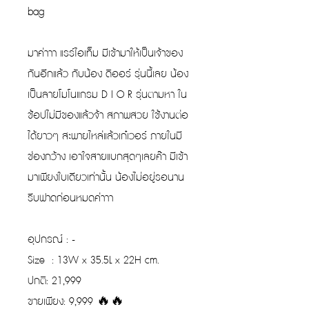
bag
มาค่าาา แรร์ไอเท็ม มีเข้ามาให้เป็นเจ้าของ
กันอีกแล้ว กับน้อง ดิออร์ รุ่นนี้เลย น้อง
เป็นลายโมโนแกรม D I O R รุ่นตามหา ใน
ช้อปไม่มีของแล้วจ้า สภาพสวย ใช้งานต่อ
ได้ยาวๆ สะพายไหล่แล้วเก๋เวอร์ ภายในมี
ช่องกว้าง เอาใจสายแบกสุดๆเลยค๊า มีเข้า
มาเพียงใบเดียวเท่านั้น น้องไม่อยู่รอนาน
รีบฟาดก่อนหมดค่าาา
อุปกรณ์ : -
Size : 13W x 35.5L x 22H cm.
ปกติ: 21,999
ขายเพียง: 9,999 🔥🔥