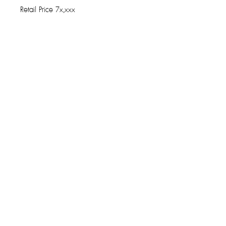
Retail Price 7x,xxx
รับประกันของแท้
Cafebrandname ให้ความสำคัญกับสินค้
าแท้
มีผู้เชี่ยวชาญตรวจสอบสินค้าทุกชิ้นก่อนนำ
ขาย
รับประกันสินค้าแบรนด์เนมแท้แน่นอน
การรับซื้อที่ยอดเยี่ยม
ขายกระเป๋าง่าย โอนไว ให้ราคาสูง
สามารถส่งทีมงานรับของได้ถึงที่