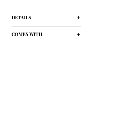
DETAILS
Model
1ADPO093YKY_H28E
COMES WITH
Y / M
2022 / 11
Paper bag
Included
Width
4.5
Cloth bag
Included
Length
19
Receipt
Included
Height
26
รับประกันของแท้
Card
Included
Cafebrandname ให้ความสำคัญกับสินค้
าแท้
Care card
มีผู้เชี่ยวชาญตรวจสอบสินค้าทุกชิ้นก่อนนำ
Included
ขาย
รับประกันสินค้าแบรนด์เนมแท้แน่นอน
Included