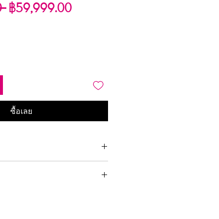
ราคา
ราคา
0 
฿59,999.00
ปกติ
ขาย
ลด
ซื้อเลย
Black
3 cm
Included
21 cm