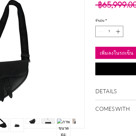
 ฿65,999.0
จำนวน
*
เพิ่มลงในรถเข็น
DETAILS
Color
COMES WITH
Width
Strap
Height