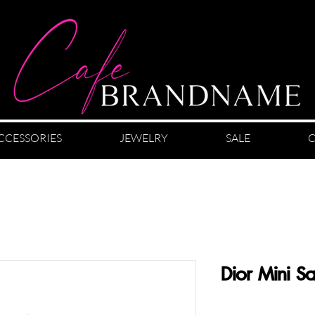
CCESSORIES
JEWELRY
SALE
C
Dior Mini S