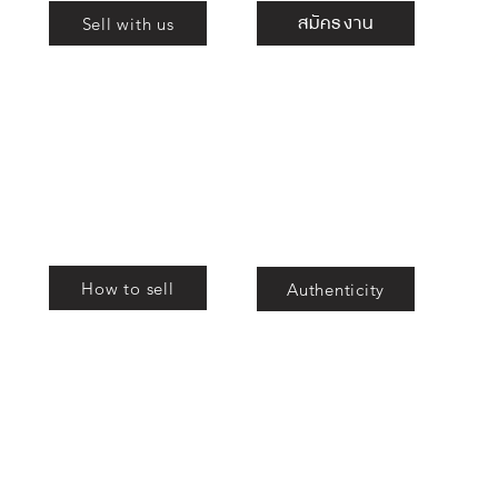
สมัครงาน
Sell with us
ม
สอง
สอง
How to sell
Authenticity