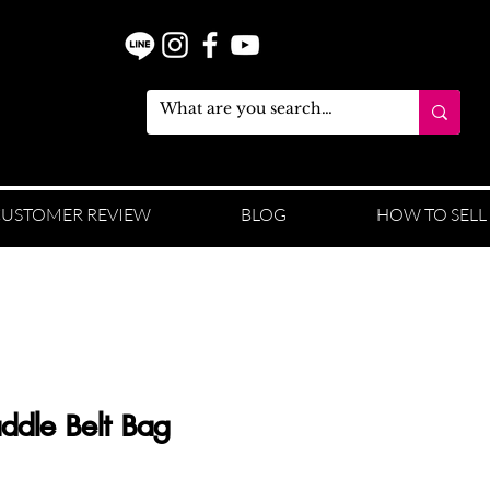
USTOMER REVIEW
BLOG
HOW TO SELL
addle Belt Bag