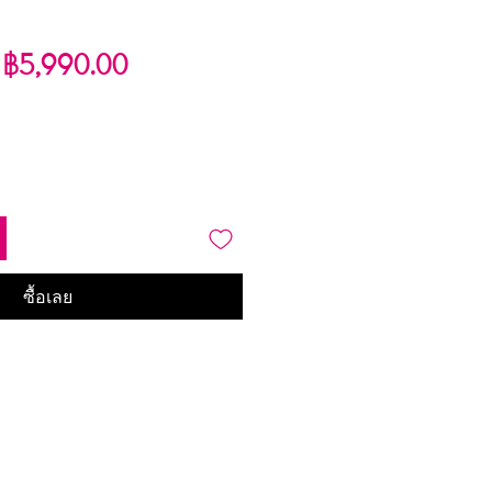
ราคา
ราคา
฿5,990.00
ปกติ
ขาย
ลด
ซื้อเลย