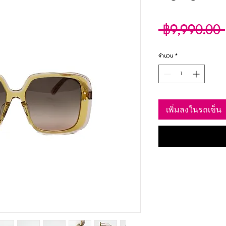
 ฿9,990.00 
จำนวน
*
เพิ่มลงในรถเข็น