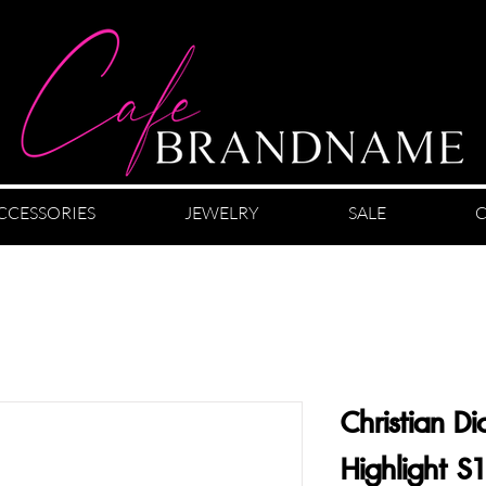
CCESSORIES
JEWELRY
SALE
C
Christian Di
Highlight S