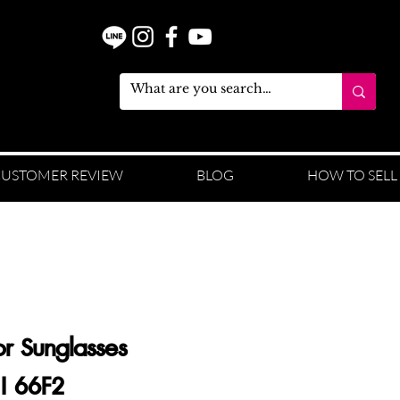
USTOMER REVIEW
BLOG
HOW TO SELL
or Sunglasses
1I 66F2