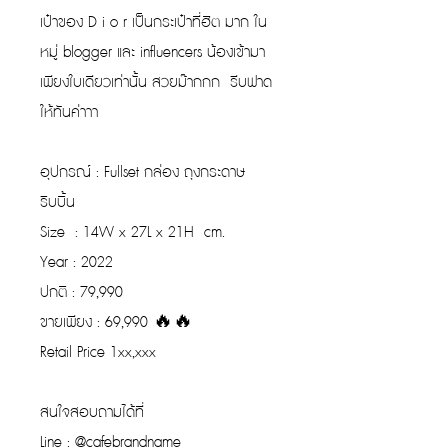
เป๋าของ D i o r เป็นกระเป๋าที่ฮิต มาก ใน
หมู่ blogger และ influencers น้องเข้ามา
เพียงใบเดียวเท่านั้น สวยม๊ากกก รีบฟาด
ให้ทันค่าาา
อุปกรณ์ : Fullset กล่อง ถุงกระดาษ
ริบบิ้น
Size : 14W x 27L x 21H cm.
Year : 2022
ปกติ : 79,990
ขายเพียง : 69,990 🔥🔥
Retail Price 1xx,xxx
สนใจสอบถามได้ที่
Line : @cafebrandname