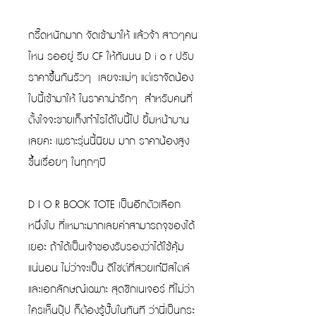
กรี๊ดหนักมาก จัดเข้ามาให้ แล้วจ้า สาวๆคน
ไหน รออยู่ รีบ CF ให้ทันนน D i o r ปรับ
ราคาขึ้นกันรัวๆ เลยจะแม่ๆ แต่เราจัดน้อง
ใบนี้เข้ามาให้ ในราคาน่ารักๆ สำหรับคนที่
ตั้งใจจะขายเก็งกำไรได้ใบนี้ไป ยิ้มหน้าบาน
เลยคะ เพราะรุ่นนี้นิยม มาก ราคาน้องสูง
ขึ้นเรื่อยๆ ในทุกๆปี
D I O R BOOK TOTE เป็นอีกตัวเลือก
หนึ่งใบ ที่เหมาะมากเลยค่าสามารถจุของได้
เยอะ ถ้าได้เป็นเจ้าของรับรองว่าได้ใช้คุ้ม
แน่นอน ไม่ว่าจะเป็น ดีไซต์ที่สวยเก๋มีสไตล์
และเอกลักษณ์เฉพาะ สุดซิกเนเจอร์ ที่ไม่ว่า
ใครเห็นปุ๊ป ก็ต้องรู้ปั๊บในทันที ว่านี่เป็นกระ