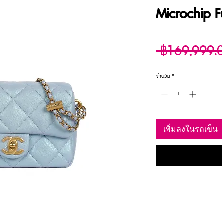
Microchip F
 ฿169,999.
จำนวน
*
เพิ่มลงในรถเข็น