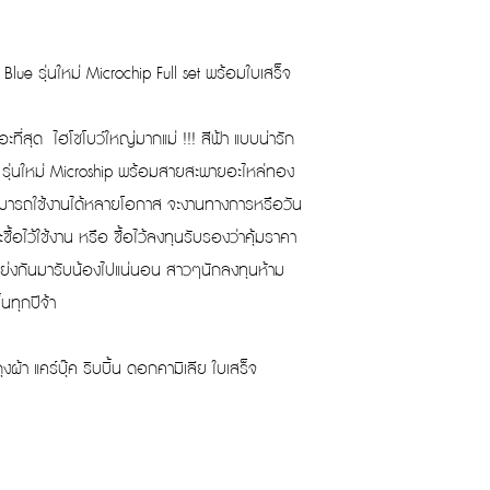
Blue รุ่นใหม่ Microchip Full set พร้อมใบเสร็จ
อะที่สุด ไฮโซโบว์ใหญ่มากแม่ !!! สีฟ้า แบบน่ารัก
 รุ่นใหม่ Microship พร้อมสายสะพายอะไหล่ทอง
สามารถใช้งานได้หลายโอกาส จะงานทางการหรือวัน
ื้อไว้ใช้งาน หรือ ซื้อไว้ลงทุนรับรองว่าคุ้มราคา
องแย่งกันมารับน้องไปแน่นอน สาวๆนักลงทุนห้าม
้นทุกปีจ้า
งผ้า แคร์บุ๊ค ริบบิ้น ดอกคามิเลีย ใบเสร็จ