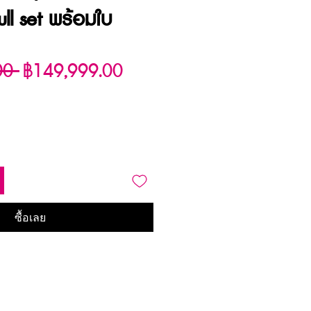
ull set พร้อมใบ
ราคา
ราคา
00 
฿149,999.00
ปกติ
ขาย
ลด
ซื้อเลย