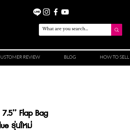
USTOMER REVIEW
BLOG
HOW TO SELL
 7.5’’ Flap Bag
ue รุ่นใหม่