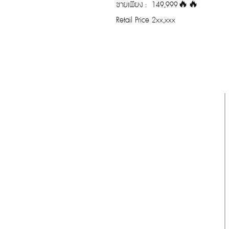
ขายเพียง : 149,999🔥🔥
Retail Price 2xx,xxx
รับประกันของแท้
Cafebrandname ให้ความสำคัญกับสินค้
าแท้
มีผู้เชี่ยวชาญตรวจสอบสินค้าทุกชิ้นก่อนนำ
ขาย
รับประกันสินค้าแบรนด์เนมแท้แน่นอน