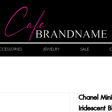
CCESSORIES
JEWELRY
SALE
C
Chanel Mini
Iridescent Bl