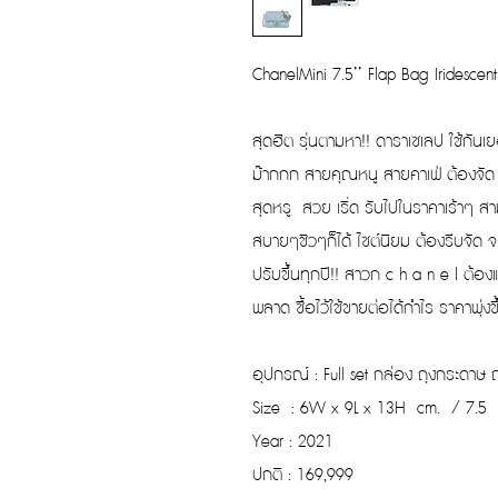
ChanelMini 7.5’’ Flap Bag Iridescent 
สุดฮิต รุ่นตามหา!! ดาราเซเลป ใช้กันเย
ม๊ากกก สายคุณหนู สายคาเฟ่ ต้องจัด
สุดหรู สวย เริ่ด รับไปในราคาเร้าๆ 
สบายๆชิวๆก็ได้ ไซต์นิยม ต้องรีบจัด จะซ
ปรับขึ้นทุกปี!! สาวก c h a n e l ต้
พลาด ซื้อไว้ใช้ขายต่อได้กำไร ราคาพุ่งขึ
อุปกรณ์ : Full set กล่อง ถุงกระดาษ ถุ
Size : 6W x 9L x 13H cm. / 7.5
Year : 2021
ปกติ : 169,999