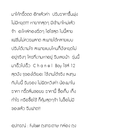
มาให้กรี๊ดดด อีกแล้วค่า ปรับราคาขึ้นพุ่ง
ไม่มีหยุด!!! หายากสุดๆ มีเข้ามาใหม่แล้ว
จ้า อะไหล่ทองเริ่ดๆ ไฮโซสุด ใบนี้สาย
แฟชั่นไม่ควรพลาด สะพายได้หลายแบบ
ปรับได้ตามใจ สะพายแบบไหนก็ปังหยุดไม่
อยู่จริงๆ ใครที่ตามหาอยู่ รีบเลยน้า รุ่นนี้
มาเร็วไปเร็ว C h a n e l Boy ไซส์ 12
สุดปัง จุของได้เยอะ ใช้งานได้จริง ลงทุน
กับใบนี้ รับรอง ไม่ผิดหวังค่า น้องมาใน
ราคา กรี๊ดลั่นซอยย ราคานี้ ซื้อเก็บ เก็ง
กำไร หรือซื้อใช้ ก็คุ้มสุดๆจ้า ในช็อไม่มี
ของแล้ว รีบฟาด!!
อุปกรณ์ : Fullset ถุงกระดาษ กล่อง ถุง