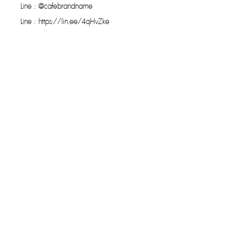
Line : @cafebrandname
Line : https://lin.ee/4qHvZke
รับประกันของแท้
Cafebrandname ให้ความสำคัญกับสินค้
าแท้
มีผู้เชี่ยวชาญตรวจสอบสินค้าทุกชิ้นก่อนนำ
ขาย
รับประกันสินค้าแบรนด์เนมแท้แน่นอน
การรับซื้อที่ยอดเยี่ยม
ขายกระเป๋าง่าย โอนไว ให้ราคาสูง
สามารถส่งทีมงานรับของได้ถึงที่