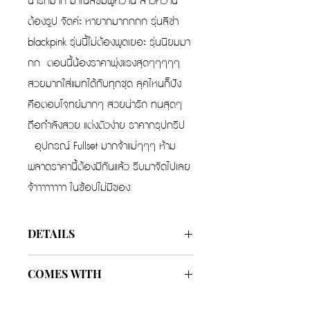
น่ารักมาก มาในสีชมพูหวาน สาวหวาน
ต้องรูป จัดค่ะ หายากมากกกก รุ่นลิซ่า
blackpink รุ่นนี้ไม่ต้องพูดเยอะ รุ่นนิยมมา
กก ตอนนี้น้องราคาพุ่งแรงสุดๆๆๆๆๆ
สวยมากใส่แมทได้กับทุกชุด ลุคไหนก็ปัง
คือตอบโจทย์มากๆ สวยน่ารัก ทนสุดๆ
ถือกำลังสวย แต่งตัวง่าย ราคากรุปกริป
อุปกรณ์ Fullset มากจ้าแม่ๆๆๆ ห้าม
พลาดราคานี้ต้องมีกันแล้ว รีบมาจัดไปเลย
จ้าาาาาาาา ในซ้อปไม่มีของ
DETAILS
Year
22
COMES WITH
Color
Pink
Box
Included