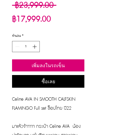
ราคา
 ฿23,999.00 
ราคา
ปกติ
฿17,999.00
ขาย
จำนวน
*
ลด
เพิ่มลงในรถเข็น
ซื้อเลย
Celine AVA IN SMOOTH CALFSKIN
FLAMINGO Full set ซ็อปไทย ปี22
มาแล้วจ้าาาาา กระเป๋า Celine AVA น้อง