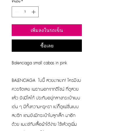
จำนวน
*
ลด
เพิ่มลงในรถเข็น
ซื้อเลย
Balenciaga small cabas in pink
BALENCIAGA ใบนี้ สวยตาแตก! ใครมีงบ
ควรจัดเลย เพราะนอกจากดีไซน์ ที่ดูสวย
แล้ว ยังมีโลโก้ ประทับอยู่กลางกระเป๋าแบบ
เด่น ๆ มีทั้งความหรูหรา แต่ก็ดูแฟชั่นแบบ
สตรีท แถมยังมีกระเป๋าใบลูกเล็ก มาอีก
ด้วย แมตช์กับเสื้อผ้าได้ง่าย ใช้แล้วดูเพิ่ม