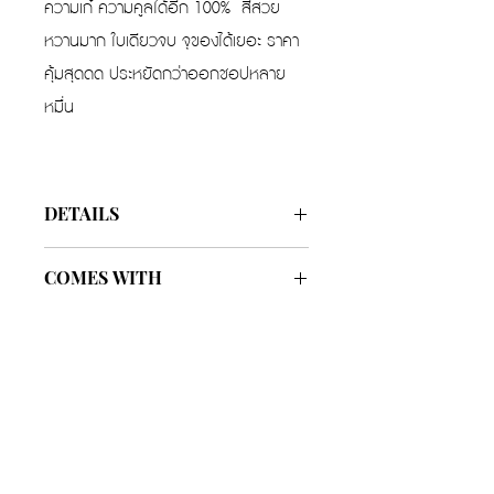
ความเก๋ ความคูลได้อีก 100% สีสวย
หวานมาก ใบเดียวจบ จุของได้เยอะ ราคา
คุ้มสุดดด ประหยัดกว่าออกชอปหลาย
หมื่น
DETAILS
Color
White , Pink
COMES WITH
Width
7.1 in
Small bag
Included
Height
8.5 in
Carecard
Included
Lenght
13.5 in
Cloth bag
Included
รับประกันของแท้