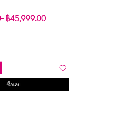
ราคา
ราคา
0 
฿45,999.00
ปกติ
ขาย
ลด
ซื้อเลย