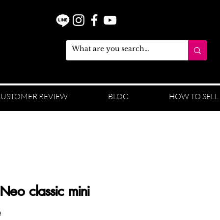
USTOMER REVIEW
BLOG
HOW TO SELL
Neo classic mini
e