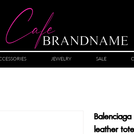
CCESSORIES
JEWELRY
SALE
C
Balenciaga 
leather tot