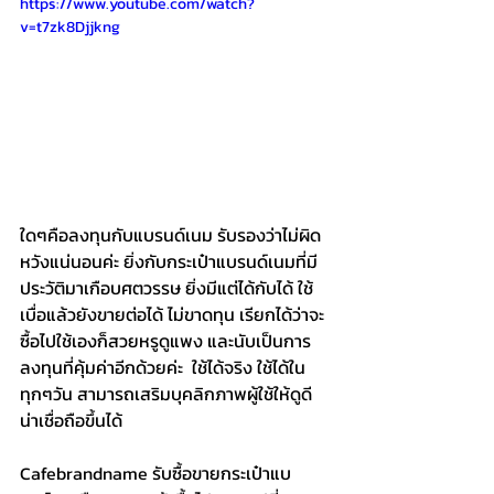
https://www.youtube.com/watch?
v=t7zk8Djjkng
ใดๆคือลงทุนกับแบรนด์เนม รับรองว่าไม่ผิด
หวังแน่นอนค่ะ ยิ่งกับกระเป๋าแบรนด์เนมที่มี
ประวัติมาเกือบศตวรรษ ยิ่งมีแต่ได้กับได้ ใช้
เบื่อแล้วยังขายต่อได้ ไม่ขาดทุน เรียกได้ว่าจะ
ซื้อไปใช้เองก็สวยหรูดูแพง และนับเป็นการ
ลงทุนที่คุ้มค่าอีกด้วยค่ะ  ใช้ได้จริง ใช้ได้ใน
ทุกๆวัน สามารถเสริมบุคลิกภาพผู้ใช้ให้ดูดี 
น่าเชื่อถือขึ้นได้
Cafebrandname รับซื้อขายกระเป๋าแบ