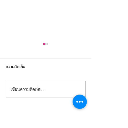
ความคิดเห็น
Cafebrandname จัดประมูล
Louis Vuitton x 
เขียนความคิดเห็น…
แบรนด์เนมสุดยิ่งใหญ่
Kusama การบรรจ
อลังการ ต้อนรับสงกรานต์
โลกแห่งแฟชั่นและ
ซัมเมอร์นี้ !!