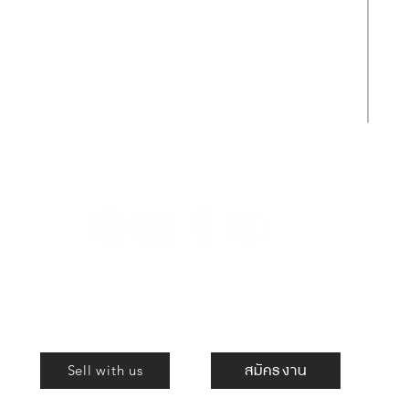
ขายกระเป๋าง่าย โอนไว ให้ราคาสูง
สามารถส่งทีมงานรับของได้ถึงที่
Shop
ร่วมงานกับเรา
สมัครงาน
Sell with us
ม