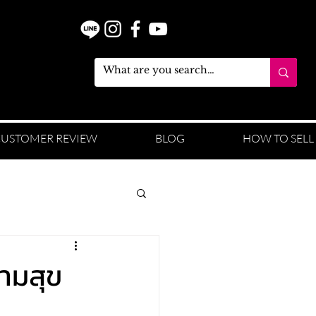
USTOMER REVIEW
BLOG
HOW TO SELL
วามสุข