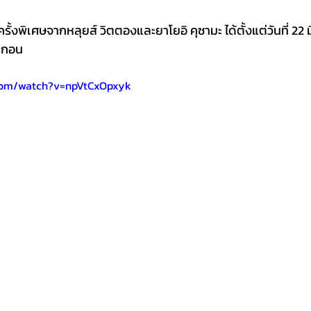
งพิเศษจากหลุยส์ วิตตองและยาโยอิ คุซามะ ได้ตั้งแต่วันที่ 22 
รากอน
com/watch?v=npVtCxOpxyk