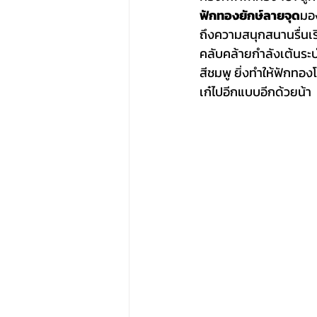
ฟักทองยักษ์ลายจุด
มอง
ถึงความสนุกสนานรื่นเร
คลับคล้ายกำลังเต้นระบำ
สีชมพู ยิ่งทำให้ฟักทอ
เก๋ไปอีกแบบอีกด้วยน้า