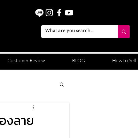
Customer Review
BLOG
How to Sell
ทองลาย