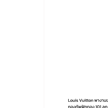
Louis Vuitton พางานขอ
กองทัพฟักทอง 101 ลูก