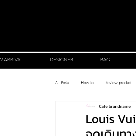
W ARRIVAL
DESIGNER
BAG
All Posts
How to
Review product
Cafe brandname
Louis Vu
จุดเดินทา