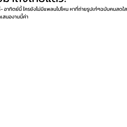
์- อาทิตย์นี้ ใครยังไม่มีแพลนไปไหน หาที่ถ่ายรูปเก๋ๆฉบับคนสดใ
สนองานนี้ค่า