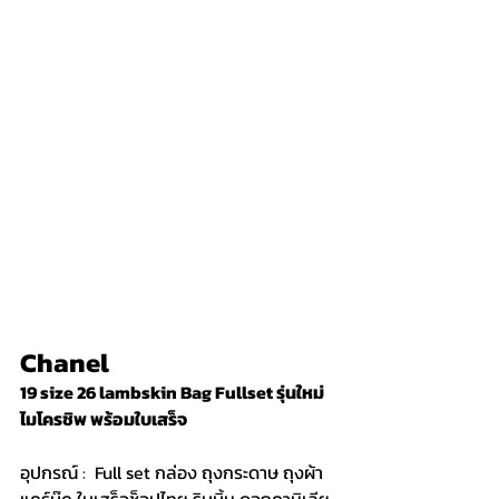
Chanel
19 size 26 lambskin Bag Fullset รุ่นใหม่
ไมโครชิพ พร้อมใบเสร็จ 
อุปกรณ์ :  Full set กล่อง ถุงกระดาษ ถุงผ้า 
แคร์บุ๊ค ใบเสร็จช็อปไทย ริบบิ้น ดอกคามิเลีย 