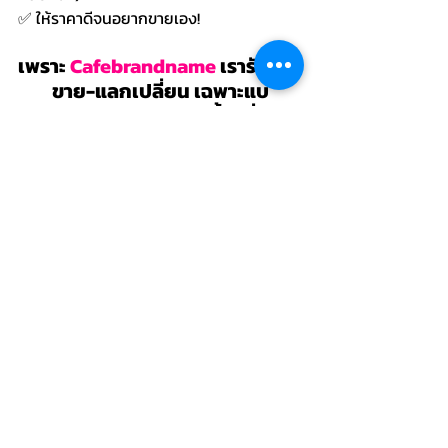
✅ ให้ราคาดีจนอยากขายเอง! 
เพราะ 
Cafebrandname
 เรารับซื้อ-
ขาย-แลกเปลี่ยน เฉพาะแบ
รนด์เนมแท้ 100% เท่านั้น! มั่นใจ 
ปลอดภัย ไม่ต้องกลัวโดนเท!
https://youtube.com/shorts/f4RIvw1mLiY?
feature=share
ผีหลอกให้ขายกระเป๋า แต่ร้านเราอะ..หลอกไม่เป็น
มีกระเป๋าอยากปล่อย ทักมาหาเราเลยค่ะ! 